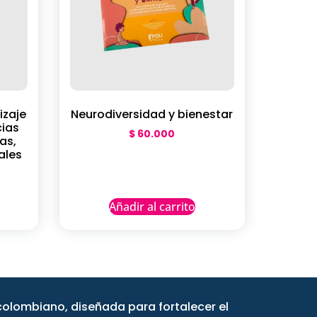
izaje
Neurodiversidad y bienestar
cias
$
60.000
as,
ales
Añadir al carrito
ncolombiano, diseñada para fortalecer el