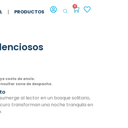
0
L
PRODUCTOS
lenciosos
uye costo de envío.
onsultar zona de despacho.
to
umerge al lector en un bosque solitario,
scuro transforman una noche tranquila en
.