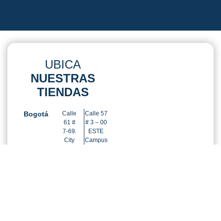
UBICA
NUESTRAS
TIENDAS
Bogotá
Calle
Calle 57
61 #
# 3 – 00
7-69.
ESTE
City
Campus
Campus
Principal
Medellín
Carrera 74 # 52-20 Sede Los
Colores
Ver cómo llegar