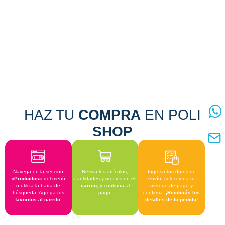
HAZ TU
COMPRA
EN POLI
SHOP
Navega en la sección
Revisa los artículos,
Ingresa tus datos de
«Productos»
del menú
cantidades y precios en
el
envío, selecciona tu
o utiliza la barra de
carrito,
y continúa al
método de pago y
búsqueda. Agrega tus
pago.
confirma.
¡Recibirás los
favoritos al carrito.
detalles de tu
pedido!