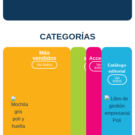
CATEGORÍAS
Más
vendidos
Moda
Accesorios
Ver todos
Ver
Catálogo
Ver
todos
todos
editorial
Ver
todos