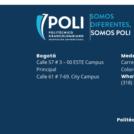
Bogotá
Mede
Calle 57 # 3 – 00 ESTE Campus
Carre
Principal
Color
Wha
Calle 61 # 7-69. City Campus
(318)
Polité