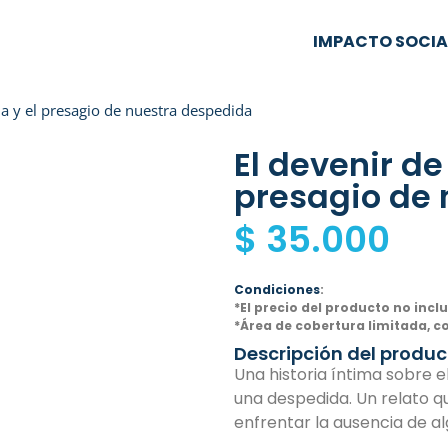
IMPACTO SOCIA
ia y el presagio de nuestra despedida
El devenir de
presagio de
$
35.000
Condiciones
:
*El precio del producto no incl
*Área de cobertura limitada, c
Descripción del produc
Una historia íntima sobre el
una despedida. Un relato q
enfrentar la ausencia de 