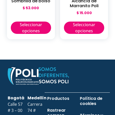
Sombrilla de bolso
Alcancía de
Marranito Poli
$
53.000
$
15.000
Seleccionar
Seleccionar
opciones
opciones
Bogotá
Medellín
Productos
Política de
cookies
Calle 57
Carrera
Rastrear
# 3 – 00
74 #