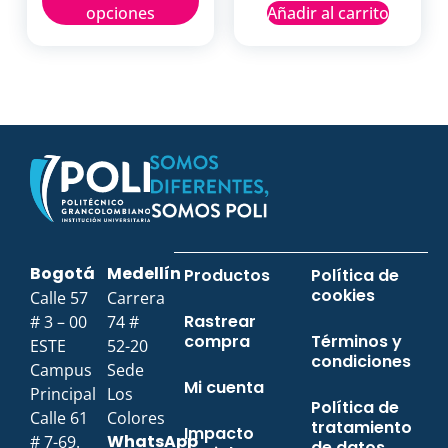
opciones
Añadir al carrito
Bogotá
Medellín
Productos
Política de
cookies
Calle 57
Carrera
Rastrear
# 3 – 00
74 #
compra
Términos y
ESTE
52-20
condiciones
Campus
Sede
Mi cuenta
Principal
Los
Política de
Calle 61
Colores
tratamiento
Impacto
WhatsApp
# 7-69.
de datos