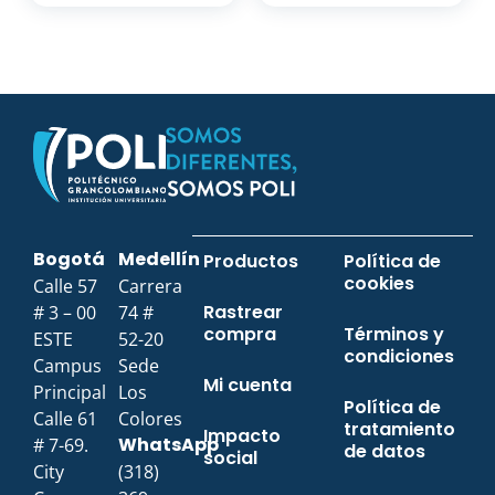
Bogotá
Medellín
Productos
Política de
cookies
Calle 57
Carrera
Rastrear
# 3 – 00
74 #
compra
Términos y
ESTE
52-20
condiciones
Campus
Sede
Mi cuenta
Principal
Los
Política de
Calle 61
Colores
tratamiento
Impacto
WhatsApp
# 7-69.
de datos
social
City
(318)