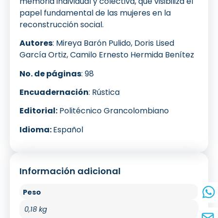
memoria individual y colectiva, que visibiliza el
papel fundamental de las mujeres en la
reconstrucción social.
Autores
: Mireya Barón Pulido, Doris Lised
García Ortiz, Camilo Ernesto Hermida Benítez
No. de páginas
: 98
Encuadernación
: Rústica
Editorial:
Politécnico Grancolombiano
Idioma:
Español
Información adicional
Peso
0,18 kg