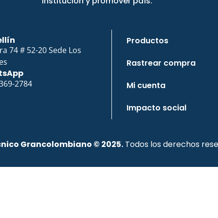
institución y promover país.
llín
Productos
ra 74 # 52-20 Sede Los
es
Rastrear compra
tsApp
 369-2784
Mi cuenta
Impacto social
cnico Grancolombiano © 2025.
Todos los derechos rese