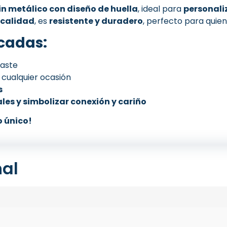
in metálico con diseño de huella
, ideal para
personali
 calidad
, es
resistente y duradero
, perfecto para quien
cadas:
gaste
a cualquier ocasión
s
es y simbolizar conexión y cariño
o único!
nal