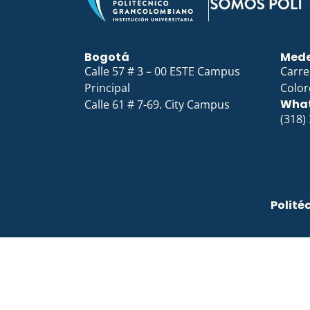
Bogotá
Mede
Calle 57 # 3 – 00 ESTE Campus
Carre
Principal
Color
Wha
Calle 61 # 7-69. City Campus
(318)
Polité