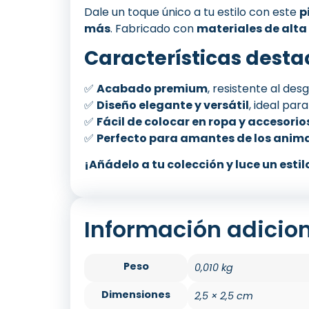
Dale un toque único a tu estilo con este
p
más
. Fabricado con
materiales de alta
Características desta
✅
Acabado premium
, resistente al des
✅
Diseño elegante y versátil
, ideal par
✅
Fácil de colocar en ropa y accesorio
✅
Perfecto para amantes de los animal
¡Añádelo a tu colección y luce un estil
Información adicio
Peso
0,010 kg
Dimensiones
2,5 × 2,5 cm