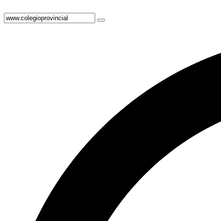
Ir
al
contenido