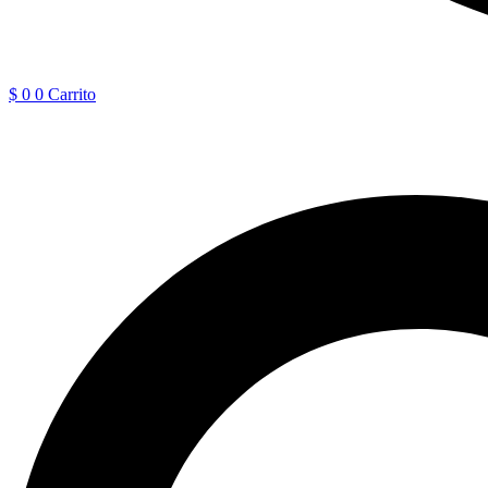
$
0
0
Carrito