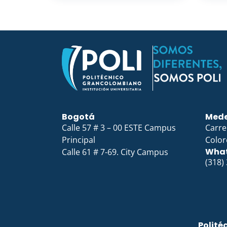
Bogotá
Mede
Calle 57 # 3 – 00 ESTE Campus
Carre
Principal
Color
Wha
Calle 61 # 7-69. City Campus
(318)
Polité