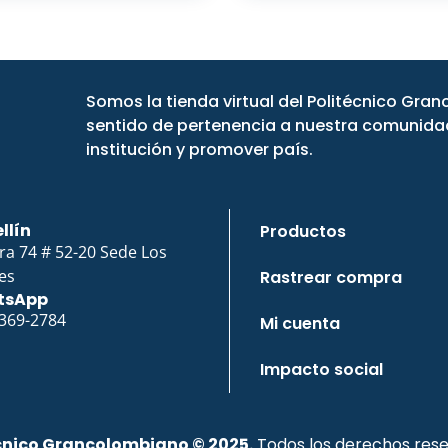
Somos la tienda virtual del Politécnico Gra
sentido de pertenencia a nuestra comunidad
institución y promover país.
llín
Productos
ra 74 # 52-20 Sede Los
es
Rastrear compra
tsApp
 369-2784
Mi cuenta
Impacto social
cnico Grancolombiano © 2025.
Todos los derechos rese