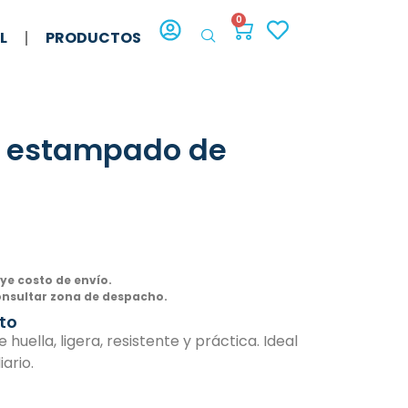
0
L
PRODUCTOS
n estampado de
uye costo de envío.
onsultar zona de despacho.
to
uella, ligera, resistente y práctica. Ideal
iario.