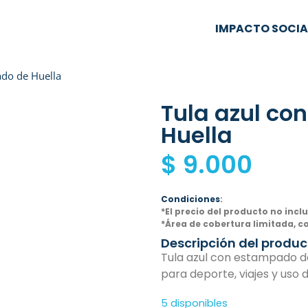
IMPACTO SOCIA
ado de Huella
Tula azul co
Huella
$
9.000
Condiciones
:
*El precio del producto no incl
*Área de cobertura limitada, c
Descripción del produc
Tula azul con estampado de h
para deporte, viajes y uso d
5 disponibles