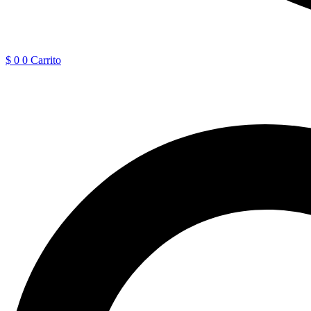
$
0
0
Carrito