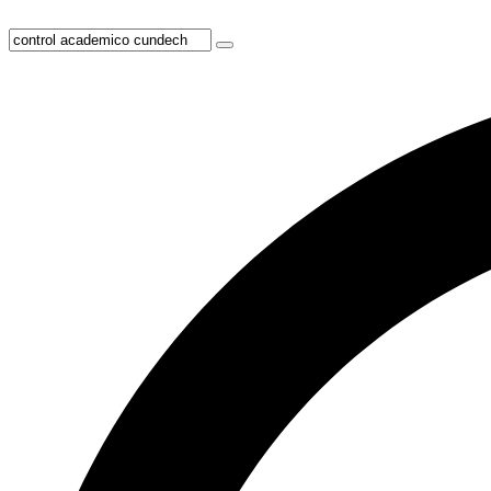
Ir
al
contenido