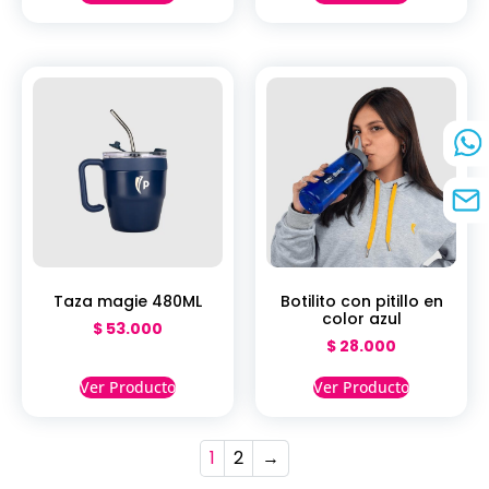
Taza magie 480ML
Botilito con pitillo en
color azul
$
53.000
$
28.000
Ver Producto
Ver Producto
1
2
→