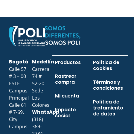
Bogotá
Medellín
Productos
Política de
cookies
Calle 57
Carrera
Rastrear
# 3 – 00
74 #
compra
Términos y
ESTE
52-20
condiciones
Campus
Sede
Mi cuenta
Principal
Los
Política de
Calle 61
Colores
tratamiento
Impacto
WhatsApp
# 7-69.
de datos
social
City
(318)
Campus
369-
2784