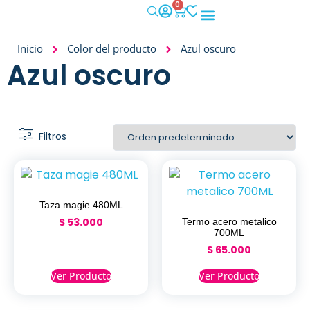
0
IMPACTO SOCIAL
Inicio
Color del producto
Azul oscuro
Azul oscuro
Taza magie 480ML
$
53.000
Termo acero metalico
700ML
$
65.000
Ver Producto
Ver Producto