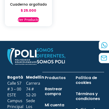
Cuaderno argollado
$
25.000
Ver Producto
Bogotá
Medellín
Productos
Política de
cookies
Calle 57
Carrera
Rastrear
# 3 – 00
74 #
compra
Términos y
ESTE
52-20
condiciones
Campus
Sede
Mi cuenta
Principal
Los