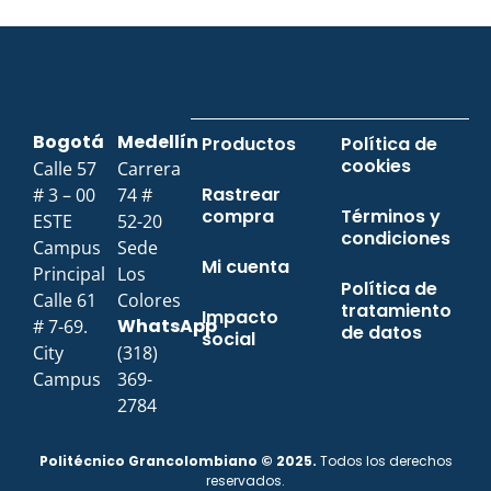
Bogotá
Medellín
Productos
Política de
cookies
Calle 57
Carrera
Rastrear
# 3 – 00
74 #
compra
Términos y
ESTE
52-20
condiciones
Campus
Sede
Mi cuenta
Principal
Los
Política de
Calle 61
Colores
tratamiento
Impacto
WhatsApp
# 7-69.
de datos
social
City
(318)
Campus
369-
2784
Politécnico Grancolombiano © 2025.
Todos los derechos
reservados.