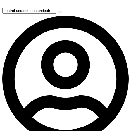
Ir
al
contenido