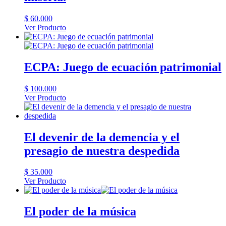
Las
opciones
$
60.000
se
Ver Producto
pueden
elegir
en
la
ECPA: Juego de ecuación patrimonial
página
de
$
100.000
producto
Ver Producto
El devenir de la demencia y el
presagio de nuestra despedida
$
35.000
Ver Producto
El poder de la música