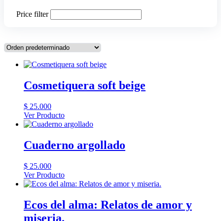
Price filter
Cosmetiquera soft beige
$
25.000
Ver Producto
Cuaderno argollado
$
25.000
Ver Producto
Este
producto
tiene
Ecos del alma: Relatos de amor y
múltiples
miseria.
variantes.